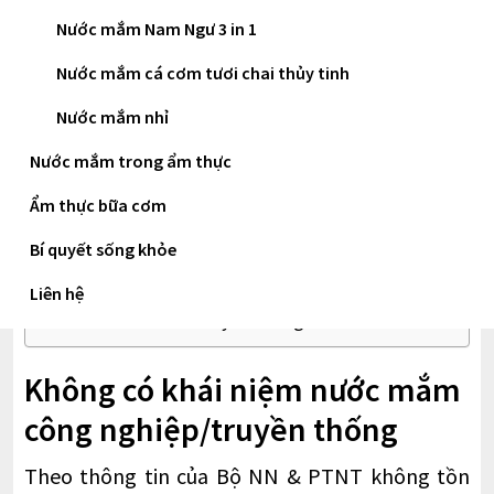
phương thức sản xuất của hai loại nước mắm
Nước mắm Nam Ngư 3 in 1
này, chứ thực chất không phải là tên sản phẩm
Nước mắm cá cơm tươi chai thủy tinh
thương mại của chúng.
Nước mắm nhỉ
Nước mắm trong ẩm thực
Mục lục
Ẩm thực bữa cơm
Không có khái niệm nước mắm công
Bí quyết sống khỏe
nghiệp/truyền thống
Cách nhận biết nước mắm chế biến công nghiệp
Liên hệ
& nước mắm cốt truyền thống
Không có khái niệm nước mắm
công nghiệp/truyền thống
Theo thông tin của Bộ NN & PTNT không tồn