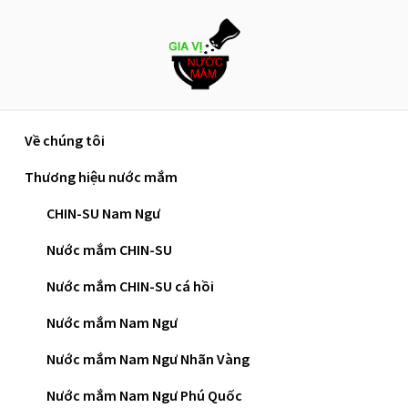
Skip
to
content
Về chúng tôi
Trang chủ
»
Nước mắm công nghiệp và truyền thống:
Thương hiệu nước mắm
Hiểu sao cho đúng?
CHIN-SU Nam Ngư
Nước Mắm Công Nghiệp
Nước mắm CHIN-SU
Và Truyền Thống: Hiểu
Nước mắm CHIN-SU cá hồi
Sao Cho Đúng?
Nước mắm Nam Ngư
Nước mắm Nam Ngư Nhãn Vàng
Bạn có biết nước mắm công nghiệp hay nước
Nước mắm Nam Ngư Phú Quốc
mắm truyền thống là từ dùng để phân biệt