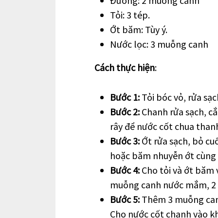
Đường: 2 muỗng canh
Tỏi: 3 tép.
Ớt băm: Tùy ý.
Nước lọc: 3 muỗng canh
Cách thực hiện
:
Bước 1:
Tỏi bóc vỏ, rửa sạ
Bước 2:
Chanh rửa sạch, cắt
rây để nước cốt chua than
Bước 3:
Ớt rửa sạch, bỏ cuố
hoặc băm nhuyễn ớt cùng v
Bước 4:
Cho tỏi và ớt băm 
muỗng canh nước mắm, 2 
Bước 5:
Thêm 3 muỗng canh 
Cho nước cốt chanh vào kh