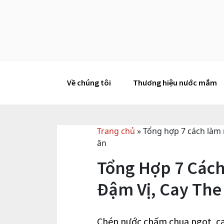
Skip
to
content
Về chúng tôi
Thương hiệu nước mắm
Trang chủ
»
Tổng hợp 7 cách làm
ăn
Tổng Hợp 7 Các
Đậm Vị, Cay The
Chén nước chấm chua ngọt, cay