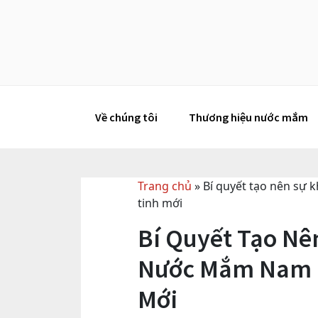
Skip
to
content
Về chúng tôi
Thương hiệu nước mắm
Trang chủ
»
Bí quyết tạo nên sự 
tinh mới
Bí Quyết Tạo Nê
Nước Mắm Nam N
Mới