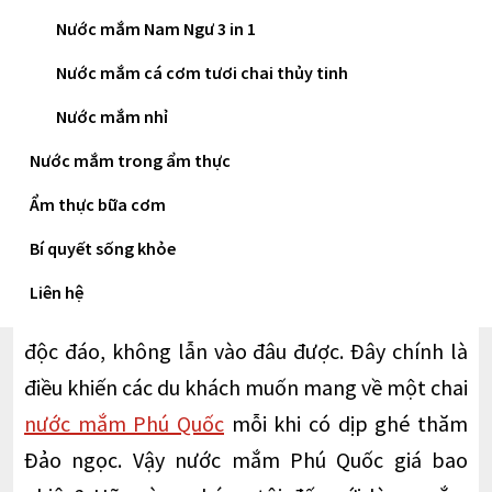
có hành trình đến với Đảo ngọc. Hãy tham khảo
Nước mắm Nam Ngư 3 in 1
bài viết này và nắm giữ những kiến thức bổ ích
Nước mắm cá cơm tươi chai thủy tinh
cho bản thân mình về nước mắm Phú Quốc.
Nước mắm nhỉ
Nước mắm trong ẩm thực
Không chỉ nổi danh bởi “biển xanh – nắng
vàng”, Phú Quốc còn có làng nghề làm mắm với
Ẩm thực bữa cơm
hơn 200 năm tuổi. Nước mắm Phú Quốc hiện đã
Bí quyết sống khỏe
có một chỗ đứng vững chắc trong làng gì vị Việt
Liên hệ
(nước mắm). Hương vị nước mắm Phú Quốc rất
độc đáo, không lẫn vào đâu được. Đây chính là
điều khiến các du khách muốn mang về một chai
nước mắm Phú Quốc
mỗi khi có dịp ghé thăm
Đảo ngọc. Vậy nước mắm Phú Quốc giá bao