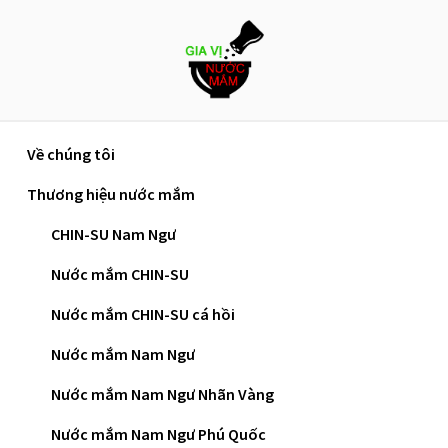
Skip
to
content
Về chúng tôi
Trang chủ
»
Nước mắm Phú Quốc giá bao nhiêu và
Thương hiệu nước mắm
chất lượng như thế nào?
CHIN-SU Nam Ngư
Nước Mắm Phú Quốc Giá
Nước mắm CHIN-SU
Bao Nhiêu Và Chất Lượng
Nước mắm CHIN-SU cá hồi
Như Thế Nào?
Nước mắm Nam Ngư
Nước mắm Nam Ngư Nhãn Vàng
Nước mắm Phú Quốc giá bao nhiêu là một câu
Nước mắm Nam Ngư Phú Quốc
hỏi được khá nhiều du khách thắc mắc mỗi khi