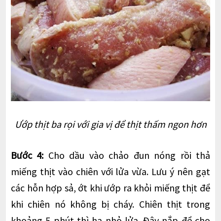
Ướp thịt ba rọi với gia vị để thịt thấm ngon hơn
Bước 4:
Cho dầu vào chảo đun nóng rồi thả
miếng thịt vào chiên với lửa vừa. Lưu ý nên gạt
các hỗn hợp sả, ớt khi ướp ra khỏi miếng thịt để
khi chiên nó không bị cháy. Chiên thịt trong
khoảng 5 phút thì hạ nhỏ lửa. Đậy nắp để cho