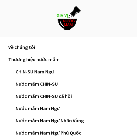
Skip
to
content
Về chúng tôi
Trang chủ
»
Cách làm ba rọi chiên nước mắm thơm
Thương hiệu nước mắm
giòn cực ngon đãi cả nhà
CHIN-SU Nam Ngư
Cách Làm Ba Rọi Chiên
Nước mắm CHIN-SU
Nước Mắm Thơm Giòn
Nước mắm CHIN-SU cá hồi
Cực Ngon Đãi Cả Nhà
Nước mắm Nam Ngư
Nước mắm Nam Ngư Nhãn Vàng
Nếu như gia đình bạn đã ngán những món ăn
Nước mắm Nam Ngư Phú Quốc
hằng ngày. Hôm nay chúng tôi sẽ mách cho bạn