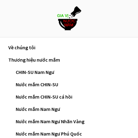
Skip
to
content
Về chúng tôi
Trang chủ
»
Chế độ ăn eat clean nên bổ sung các loại
Thương hiệu nước mắm
thực phẩm nào?
CHIN-SU Nam Ngư
Chế Độ Ăn Eat Clean Nên
Nước mắm CHIN-SU
Bổ Sung Các Loại Thực
Nước mắm CHIN-SU cá hồi
Phẩm Nào?
Nước mắm Nam Ngư
Nước mắm Nam Ngư Nhãn Vàng
Eat clean là phương pháp ăn làm tăng khả
Nước mắm Nam Ngư Phú Quốc
năng tiêu hóa chất dinh dưỡng cũng như đào