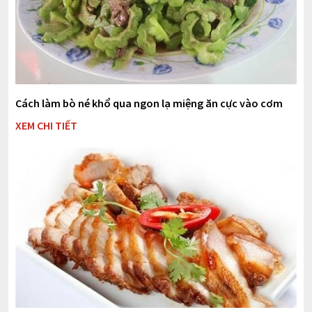
Cách làm bò né khổ qua ngon lạ miệng ăn cực vào cơm
XEM CHI TIẾT