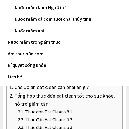
thải độc tố ra khỏi thân thể. Tuy nhiên, hiện nay
Nước mắm Nam Ngư 3 in 1
vẫn có nhiều người chưa hiểu rõ được xu hướng
Nước mắm cá cơm tươi chai thủy tinh
ăn uống phổ biến này và phong cách eat clean
Nước mắm nhỉ
cần tiêu thụ gì. Do đó, blog sau sẽ gợi ý cho
Nước mắm trong ẩm thực
chúng ta 10 bữa ăn eat clean tốt cho sức khỏe
Ẩm thực bữa cơm
và cùng với đó là giảm cân hiệu quả.
Bí quyết sống khỏe
Mục lục
Liên hệ
Chế độ ăn eat clean cần phải ăn gì?
Tổng hợp thực đơn eat clean tốt cho sức khỏe,
hỗ trợ giảm cân
Thực đơn Eat Clean số 1
Thực đơn Eat Clean số 2
Thực đơn Eat Clean số 3