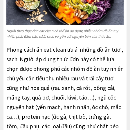
Người theo thực đơn eat clean có thể ăn đa dạng nhiều nhóm đồ ăn tuy
nhiên phải đảm bảo tươi, sạch và gần với nguyên bản của thức ăn.
Phong cách ăn eat clean ưu ái những đồ ăn tươi,
sạch. Người áp dụng thực đơn này có thể lựa
chọn được phong phú các nhóm đồ ăn tuy nhiên
chủ yếu cần tiêu thụ nhiều rau và trái cây tươi
cũng như hoa quả (rau xanh, cà rốt, bông cải,
măng tay, quả bơ, chuối, kiwi, táo…), ngũ cốc
nguyên hạt (yến mạch, hạnh nhân, óc chó, mắc
ca…), protein nạc (ức gà, thịt bò, trứng gà,
tôm, đậu phụ, các loại đậu) cũng như chất béo