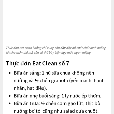
Thực đơn eat clean không chỉ cung cấp đầy đầy đủ chất chất dinh dưỡng
tốt cho thân thể mà còn có thể bày biện đẹp mắt, ngon miệng.
Thực đơn Eat Clean số 7
Bữa ăn sáng: 1 hũ sữa chua không nên
đường và ½ chén granola (yến mạch, hạnh
nhân, hạt điều).
Bữa ăn nhẹ buổi sáng: 1 ly nước ép thơm.
Bữa ăn trưa: ½ chén cơm gạo lứt, thịt bò
nướng bơ tỏi cũng như salad dưa chuột.