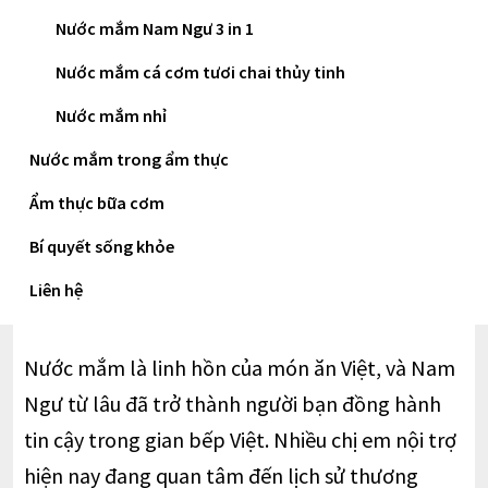
gian bếp của nhiều gia đình Việt nhờ cam kết
Nước mắm Nam Ngư 3 in 1
về chất lượng và sự an toàn. Với quy trình sản
Nước mắm cá cơm tươi chai thủy tinh
xuất khép kín, tuân thủ các tiêu chuẩn quốc tế
Nước mắm nhỉ
như ISO và GMP, cùng hệ thống hơn 1.000 nhà
thùng ủ chượp, thương hiệu không chỉ đảm
Nước mắm trong ẩm thực
bảo hương vị thơm ngon mà còn cung cấp
Ẩm thực bữa cơm
danh mục sản phẩm đa dạng, đáp ứng mọi
Bí quyết sống khỏe
nhu cầu nấu nướng và ngân sách của người
tiêu dùng.
Liên hệ
Nước mắm là linh hồn của món ăn Việt, và Nam
Ngư từ lâu đã trở thành người bạn đồng hành
tin cậy trong gian bếp Việt. Nhiều chị em nội trợ
hiện nay đang quan tâm đến lịch sử thương