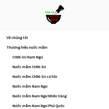
Skip
to
content
Về chúng tôi
Trang chủ
»
Nước mắm Nam Ngư ra mắt vào năm
Thương hiệu nước mắm
nào và các sản phẩm quen thuộc?
CHIN-SU Nam Ngư
Nước Mắm Nam Ngư Ra
Nước mắm CHIN-SU
Mắt Vào Năm Nào Và Các
Nước mắm CHIN-SU cá hồi
Sản Phẩm Quen Thuộc?
Nước mắm Nam Ngư
Nước mắm Nam Ngư Nhãn Vàng
Nước mắm Nam Ngư ra mắt vào năm 2007 và
Nước mắm Nam Ngư Phú Quốc
đã trở thành thương hiệu quen thuộc trong